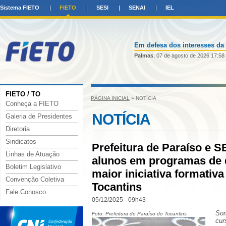
Sistema FIETO
FIETO
SESI
SENAI
IEL
Em defesa dos interesses da 
Palmas
, 07 de agosto de 2026 17:58
FIETO / TO
PÁGINA INICIAL
» NOTÍCIA
Conheça a FIETO
NOTÍCIA
Galeria de Presidentes
Diretoria
Sindicatos
Prefeitura de Paraíso e S
Linhas de Atuação
alunos em programas de q
Boletim Legislativo
maior iniciativa formativa
Convenção Coletiva
Tocantins
Fale Conosco
05/12/2025 - 09h43
Som
Foto: Prefeitura de Paraíso do Tocantins
cur