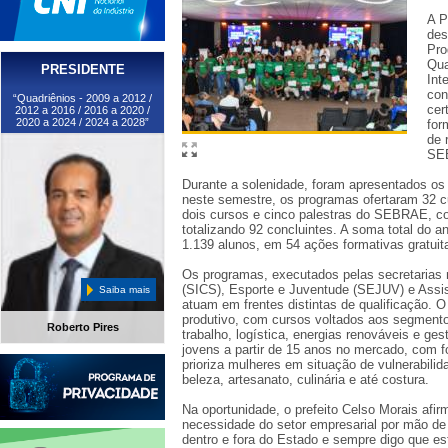
A P
des
Pro
Qua
PRESIDENTE
Int
con
“Quadriênios - 2009 a 2012 /
cer
2012 a 2016 / 2016 a 2020 /
2020 a 2024 / 2024 a 2028”
for
de 
SE
Durante a solenidade, foram apresentados os 
neste semestre, os programas ofertaram 32 c
dois cursos e cinco palestras do SEBRAE, co
totalizando 92 concluintes. A soma total do a
1.139 alunos, em 54 ações formativas gratuit
Os programas, executados pelas secretarias 
(SICS), Esporte e Juventude (SEJUV) e Assi
Saiba mais
atuam em frentes distintas de qualificação. 
produtivo, com cursos voltados aos segmento
Roberto Pires
trabalho, logística, energias renováveis e ge
jovens a partir de 15 anos no mercado, com f
prioriza mulheres em situação de vulnerabili
beleza, artesanato, culinária e até costura.
Na oportunidade, o prefeito Celso Morais afir
necessidade do setor empresarial por mão de o
dentro e fora do Estado e sempre digo que es