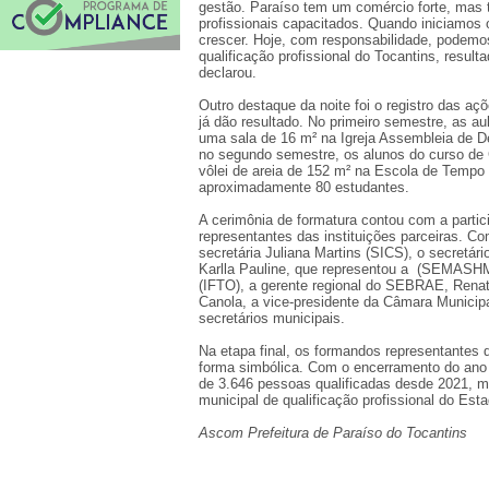
gestão. Paraíso tem um comércio forte, mas 
profissionais capacitados. Quando iniciamos
crescer. Hoje, com responsabilidade, podemo
qualificação profissional do Tocantins, result
declarou.
Outro destaque da noite foi o registro das aç
já dão resultado. No primeiro semestre, as au
uma sala de 16 m² na Igreja Assembleia de De
no segundo semestre, os alunos do curso de 
vôlei de areia de 152 m² na Escola de Tempo I
aproximadamente 80 estudantes.
A cerimônia de formatura contou com a partici
representantes das instituições parceiras. C
secretária Juliana Martins (SICS), o secretá
Karlla Pauline, que representou a (SEMASHM)
(IFTO), a gerente regional do SEBRAE, Rena
Canola, a vice-presidente da Câmara Municipa
secretários municipais.
Na etapa final, os formandos representantes 
forma simbólica. Com o encerramento do ano 
de 3.646 pessoas qualificadas desde 2021, m
municipal de qualificação profissional do Esta
Ascom Prefeitura de Paraíso do Tocantins