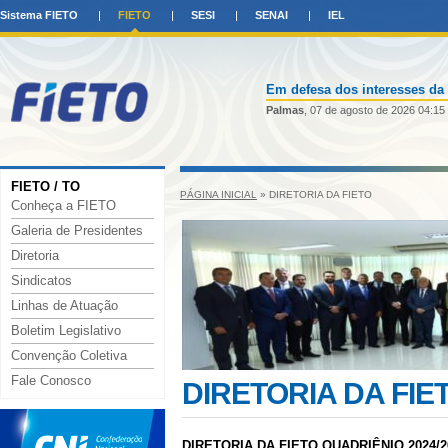
Sistema FIETO
FIETO
SESI
SENAI
IEL
Em defesa dos interesses da 
Palmas
, 07 de agosto de 2026 04:15
FIETO / TO
PÁGINA INICIAL
»
DIRETORIA DA FIETO
Conheça a FIETO
Galeria de Presidentes
Diretoria
Sindicatos
Linhas de Atuação
Boletim Legislativo
Convenção Coletiva
Fale Conosco
DIRETORIA DA FIE
DIRETORIA DA FIETO QUADRIÊNIO 2024/2